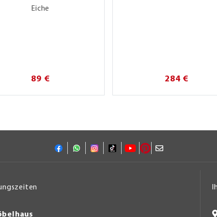
Eiche
89 €
284 €
ungszeiten
I
belhaus