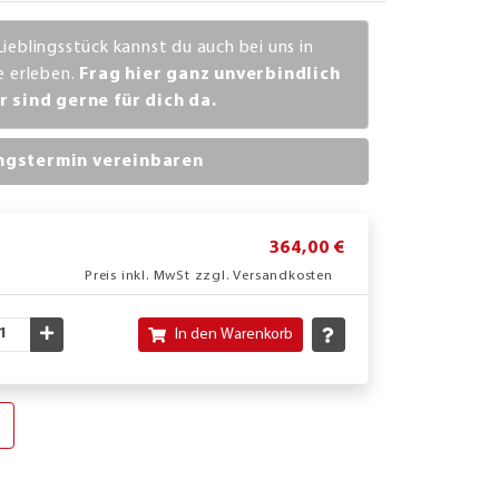
Lieblingsstück kannst du auch bei uns in
ve erleben.
Frag hier ganz unverbindlich
r sind gerne für dich da.
ngstermin vereinbaren
364,00 €
Preis inkl. MwSt zzgl. Versandkosten
nschte Menge verringern
Gewünschte Menge erhöhen
In den Warenkorb