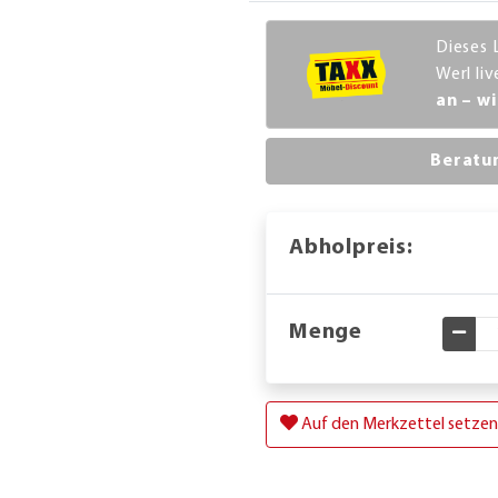
Dieses 
Werl li
an – wi
Beratu
Abholpreis:
Menge
Gewü
Auf den Merkzettel setzen