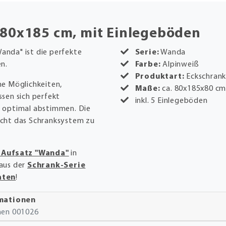
 80x185 cm, mit Einlegeböden
Wanda" ist die perfekte
Serie:
Wanda
en.
Farbe:
Alpinweiß
Produktart:
Eckschran
he Möglichkeiten,
Maße:
ca. 80x185x80 c
sen sich perfekt
inkl. 5 Einlegeböden
 optimal abstimmen. Die
cht das Schranksystem zu
-Aufsatz "Wanda"
in
aus der
Schrank-Serie
aten
!
rmationen
onen 001026