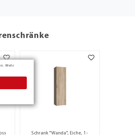
ürenschränke
en.
Mehr
oss
Schrank "Wanda", Eiche, 1-
Aufsa