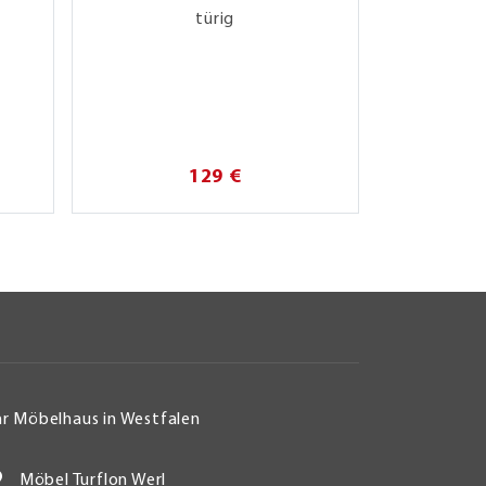
türig
129 €
hr Möbelhaus in Westfalen
Möbel Turflon Werl