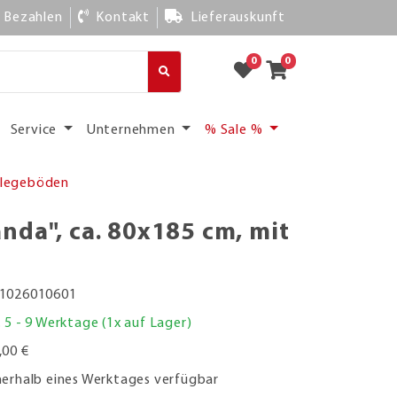
Bezahlen
Kontakt
Lieferauskunft
0
0
Service
Unternehmen
% Sale %
inlegeböden
nda", ca. 80x185 cm, mit
1026010601
. 5 - 9 Werktage (1x auf Lager)
,00 €
nerhalb eines Werktages verfügbar