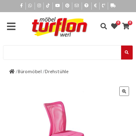
0
0
Büromöbel
Drehstühle