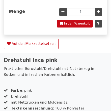
Menge
Gewünschte Menge verringe
Gewün
In den Warenkorb
Auf den Merkzettel setzen
Drehstuhl Inca pink
Praktischer Bürostuhl/Drehstuhl mit Netzbezug im
Rücken und in frechen Farben erhältlich.
Farbe:
pink
Drehstuhl
mit Netzrücken und Muldensitz
Textilkennzeichnung:
100 % Polyester