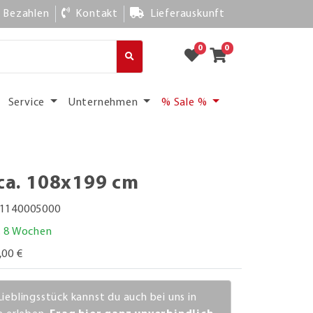
Bezahlen
Kontakt
Lieferauskunft
0
0
Service
Unternehmen
% Sale %
 ca. 108x199 cm
1140005000
. 8 Wochen
,00 €
Lieblingsstück kannst du auch bei uns in