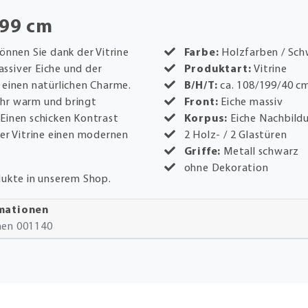
199 cm
önnen Sie dank der Vitrine
Farbe:
Holzfarben / Sc
massiver Eiche und der
Produktart:
Vitrine
 einen natürlichen Charme.
B/H/T:
ca. 108/199/40 c
ehr warm und bringt
Front:
Eiche massiv
Einen schicken Kontrast
Korpus:
Eiche Nachbild
der Vitrine einen modernen
2 Holz- / 2 Glastüren
Griffe:
Metall schwarz
ohne Dekoration
dukte in unserem Shop.
rmationen
onen 001140