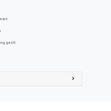
hwarz
m
ung geölt