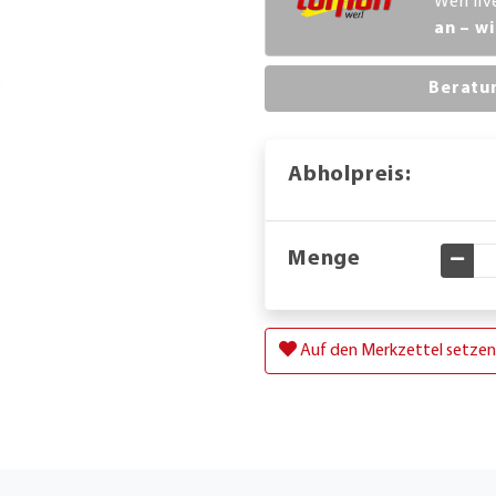
Werl li
an – wi
Beratu
Abholpreis:
Menge
Gewü
Auf den Merkzettel setzen