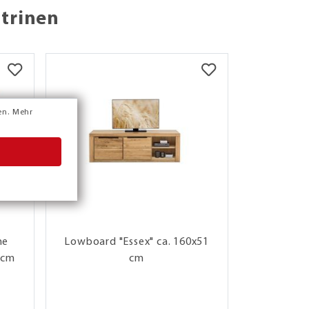
itrinen
en.
Mehr
he
Lowboard "Essex" ca. 160x51
TV-Lowbo
 cm
cm
m