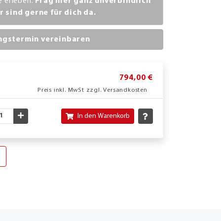
ve erleben.
Frag hier ganz unverbindlich
r sind gerne für dich da.
ngstermin vereinbaren
794,00 €
Preis inkl. MwSt zzgl. Versandkosten
nschte Menge verringern
Gewünschte Menge erhöhen
In den Warenkorb