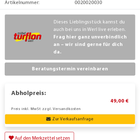
Artikelnummer:
0020020030
Dieses Lieblingsstück kannst du
auch bei uns in Werl live erleben.
Frag hier ganz unverbindlich
an – wir sind gerne für dich
da.
Beratungstermin vereinbaren
Abholpreis:
49,00 €
Preis inkl. MwSt zzgl. Versandkosten
Zur Verkaufsanfrage
Auf den Merkzettel setzen