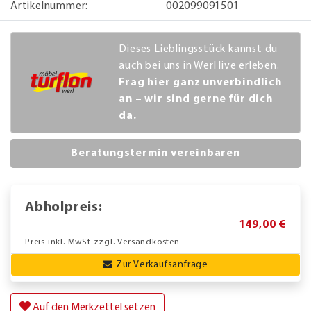
Artikelnummer:
002099091501
Dieses Lieblingsstück kannst du
auch bei uns in Werl live erleben.
Frag hier ganz unverbindlich
an – wir sind gerne für dich
da.
Beratungstermin vereinbaren
Abholpreis:
149,00 €
Preis inkl. MwSt zzgl. Versandkosten
Zur Verkaufsanfrage
Auf den Merkzettel setzen