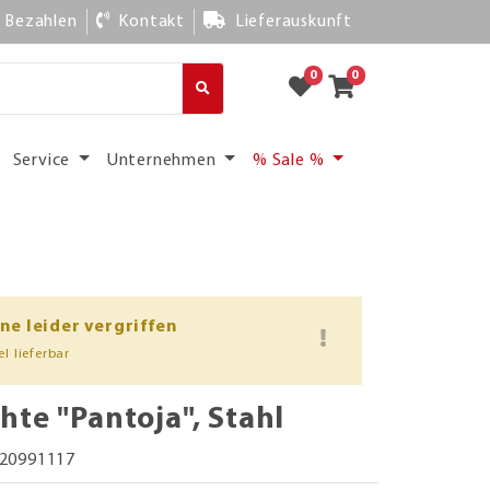
Bezahlen
Kontakt
Lieferauskunft
0
0
Service
Unternehmen
% Sale %
ine leider vergriffen
l lieferbar
te "Pantoja", Stahl
20991117