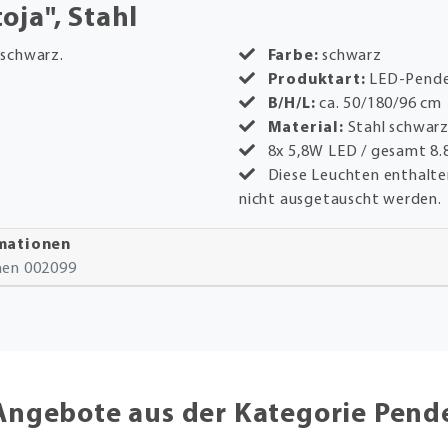
oja", Stahl
 schwarz.
Farbe:
schwarz
Produktart:
LED-Pende
B/H/L:
ca. 50/180/96 cm
Material:
Stahl schwar
8x 5,8W LED / gesamt 8.
Diese Leuchten enthalt
nicht ausgetauscht werden.
rmationen
onen 002099
Angebote aus der Kategorie Pend