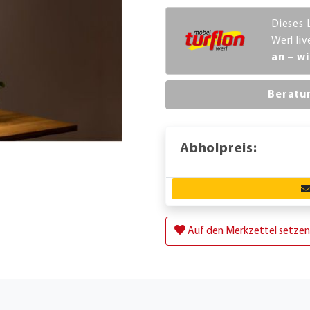
Dieses 
Werl li
an – wi
Beratu
Abholpreis:
Auf den Merkzettel setzen