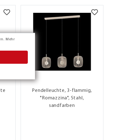
en.
Mehr
hte
Pendelleuchte, 3-flammig,
LED-Pende
"Romazzina", Stahl,
M
sandfarben