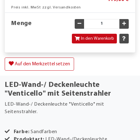
Preis inkl. MwSt zzgl. Versandkosten
Menge
Gewünschte Menge verringe
Gewün
In den Warenkorb
Auf den Merkzettel setzen
LED-Wand-/ Deckenleuchte
"Venticello" mit Seitenstrahler
LED-Wand-/ Deckenleuchte "Venticello" mit
Seitenstrahler.
Farbe:
Sandfarben
Produktart:
LED-Wand-/Deckenleuchte