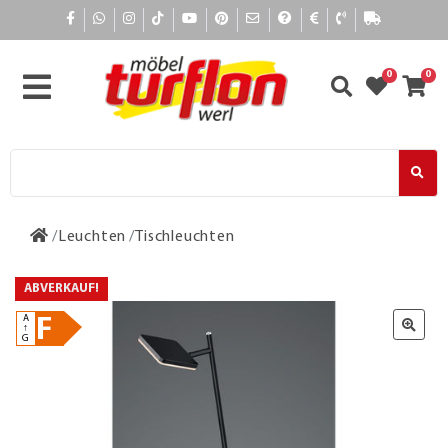
0
0
Leuchten
Tischleuchten
ABVERKAUF!
A
F
↑
G