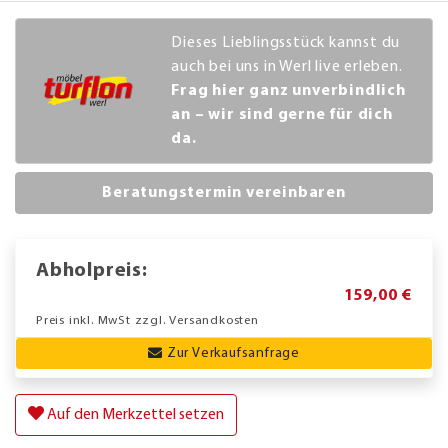
Dieses Lieblingsstück kannst du
auch bei uns in Werl live erleben.
Frag hier ganz unverbindlich
an – wir sind gerne für dich
da.
Beratungstermin vereinbaren
Abholpreis:
159,00 €
Preis inkl. MwSt zzgl. Versandkosten
Zur Verkaufsanfrage
Auf den Merkzettel setzen