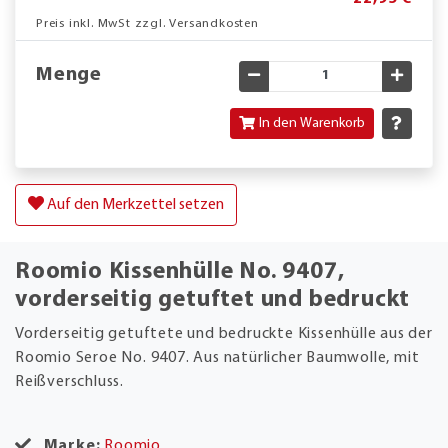
Preis inkl. MwSt zzgl. Versandkosten
Menge
Gewünschte Menge verringe
Gewün
In den Warenkorb
Auf den Merkzettel setzen
Roomio Kissenhülle No. 9407,
vorderseitig getuftet und bedruckt
Vorderseitig getuftete und bedruckte Kissenhülle aus der
Roomio Seroe No. 9407. Aus natürlicher Baumwolle, mit
Reißverschluss.
Marke:
Roomio