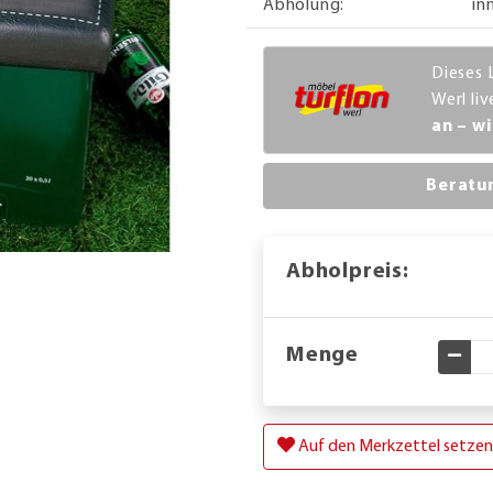
Abholung:
in
Dieses 
Werl li
an – wi
Beratu
Abholpreis:
Menge
Gewü
Auf den Merkzettel setzen