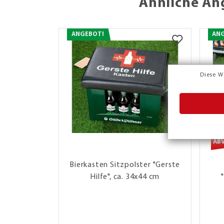
Ähnliche An
ANGEBOT!
AN
Diese W
AB
Bierkasten Sitzpolster "Gerste
Hilfe", ca. 34x44 cm