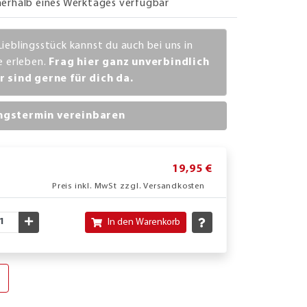
nerhalb eines Werktages verfügbar
Lieblingsstück kannst du auch bei uns in
ve erleben.
Frag hier ganz unverbindlich
r sind gerne für dich da.
ngstermin vereinbaren
19,95 €
Preis inkl. MwSt zzgl. Versandkosten
nschte Menge verringern
Gewünschte Menge erhöhen
In den Warenkorb