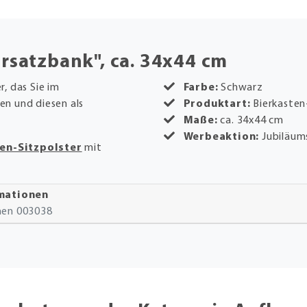
Ersatzbank", ca. 34x44 cm
r, das Sie im
Farbe:
Schwarz
n und diesen als
Produktart:
Bierkasten
Maße:
ca. 34x44 cm
Werbeaktion:
Jubiläu
en-Sitzpolster
mit
rmationen
onen 003038