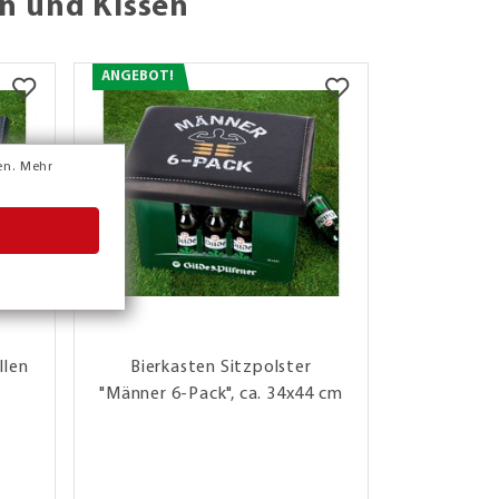
n und Kissen
ANGEBOT!
ANGEBOT!
en.
Mehr
llen
Bierkasten Sitzpolster
Bierkasten
"Männer 6-Pack", ca. 34x44 cm
Grille