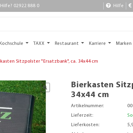
Hilfe? 02922 888 0
Hilfe
Kochschule
TAXX
Restaurant
Karriere
Marken
rkasten Sitzpolster "Ersatzbank", ca. 34x44 cm
Bierkasten Sitz
34x44 cm
Artikelnummer:
00
Lieferzeit:
So
Lieferkosten:
5,