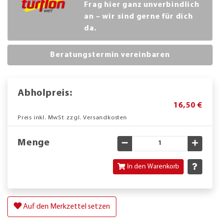
Frag hier ganz unverbindlich
an – wir sind gerne für dich
da.
Beratungstermin vereinbaren
Abholpreis:
16,50 €
Preis inkl. MwSt zzgl. Versandkosten
Menge
Gewünschte Menge verringe
Gewün
In den Warenkorb
Auf den Merkzettel setzen