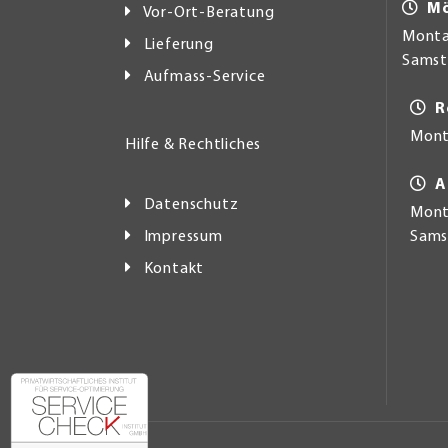
Mö
Vor-Ort-Beratung
Montag
Lieferung
Samsta
Aufmass-Service
R
Mont
Hilfe & Rechtliches
A
Datenschutz
Monta
Impressum
Samst
Kontakt