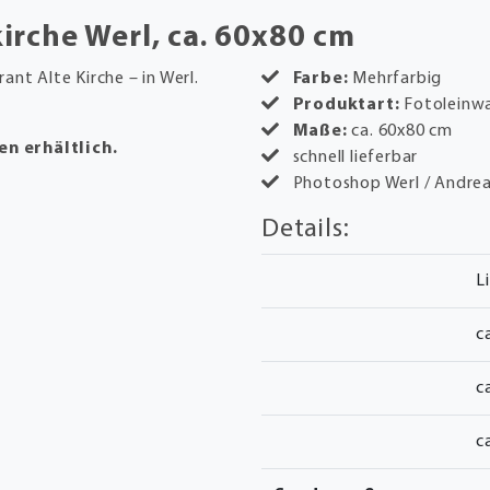
rche Werl, ca. 60x80 cm
ant Alte Kirche – in Werl.
Farbe:
Mehrfarbig
Produktart:
Fotoleinw
Maße:
ca. 60x80 cm
en erhältlich.
schnell lieferbar
Photoshop Werl / Andre
Details:
L
c
c
c