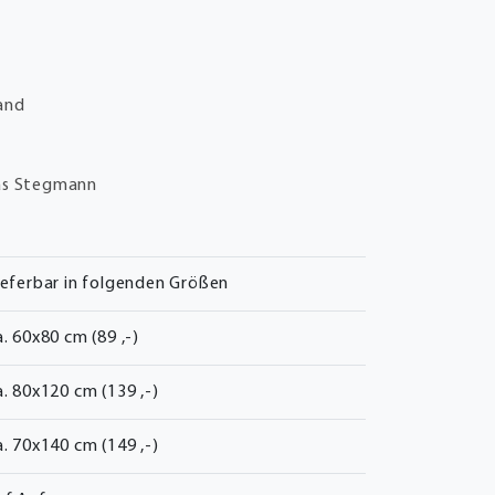
and
as Stegmann
ieferbar in folgenden Größen
a. 60x80 cm (89 ,-)
a. 80x120 cm (139 ,-)
a. 70x140 cm (149 ,-)