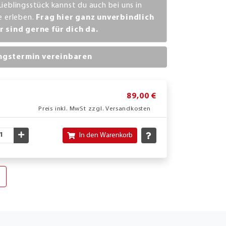
Lieblingsstück kannst du auch bei uns in
ve erleben.
Frag hier ganz unverbindlich
r sind gerne für dich da.
ngstermin vereinbaren
89,00 €
Preis inkl. MwSt zzgl. Versandkosten
nschte Menge verringern
Gewünschte Menge erhöhen
In den Warenkorb