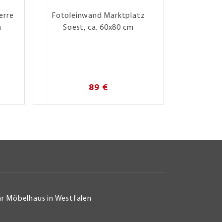
erre
Fotoleinwand Marktplatz
Fotolein
m
Soest, ca. 60x80 cm
Möhnese
89 €
hr Möbelhaus in Westfalen