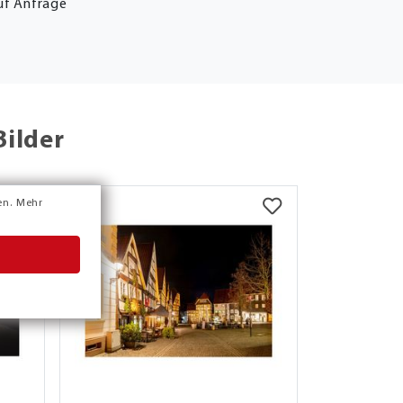
uf Anfrage
Bilder
en.
Mehr