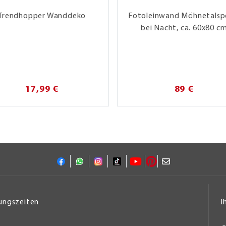
Trendhopper Wanddeko
Fotoleinwand Möhnetalsp
bei Nacht, ca. 60x80 c
17,99 €
89 €
ungszeiten
I