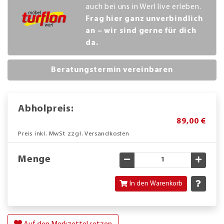
auch bei uns in Werl live erleben.
Frag hier ganz unverbindlich
an – wir sind gerne für dich
da.
Beratungstermin vereinbaren
Abholpreis:
89,00 €
Preis inkl. MwSt zzgl. Versandkosten
Menge
Gewünschte Menge verringe
Gewün
In den Warenkorb