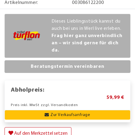
Artikelnummer:
003086122200
Dieses Lieblingsstück kannst du
auch bei uns in Werl live erleben.
Frag hier ganz unverbindlich
an – wir sind gerne für dich
da.
Beratungstermin vereinbaren
Abholpreis:
59,99 €
Preis inkl. MwSt zzgl. Versandkosten
Zur Verkaufsanfrage
Auf den Merkzettel setzen