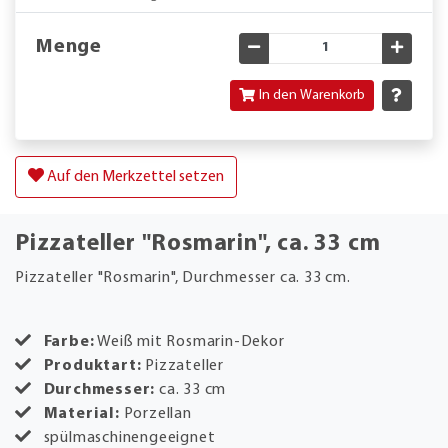
Menge
Gewünschte Menge verringe
Gewün
In den Warenkorb
Auf den Merkzettel setzen
Pizzateller "Rosmarin", ca. 33 cm
Pizzateller "Rosmarin", Durchmesser ca. 33 cm.
Farbe:
Weiß mit Rosmarin-Dekor
Produktart:
Pizzateller
Durchmesser:
ca. 33 cm
Material:
Porzellan
spülmaschinengeeignet