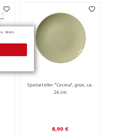
en.
Mehr
Speiseteller "Cecina", grün, ca.
Servier
26 cm
24x
8,90 €