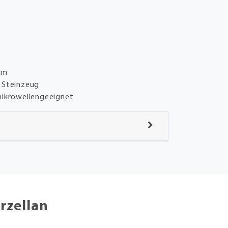
 cm
 Steinzeug
mikrowellengeeignet
rzellan