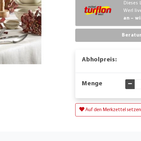
Dieses 
Werl li
an – wi
Beratu
Abholpreis:
Menge
Gewü
Auf den Merkzettel setzen