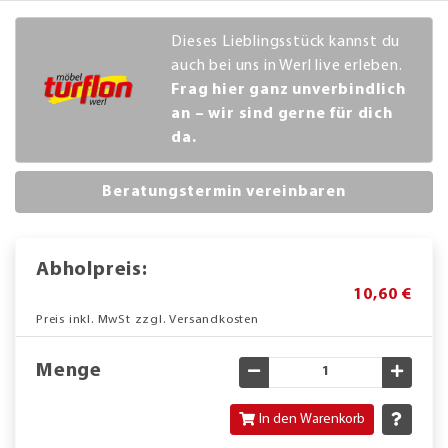
Dieses Lieblingsstück kannst du
auch bei uns in Werl live erleben.
Frag hier ganz unverbindlich
an – wir sind gerne für dich
da.
Beratungstermin vereinbaren
Abholpreis:
10,60 €
Preis inkl. MwSt zzgl. Versandkosten
Menge
Gewünschte Menge verringe
Gewün
In den Warenkorb