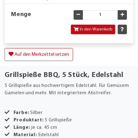
Menge
Gewünschte Menge verringe
Gewün
In den Warenkorb
Auf den Merkzettel setzen
Grillspieße BBQ, 5 Stück, Edelstahl
5 Grillspieße aus hochwertigem Edelstahl. Für Gemüsem
Garnelen und mehr. Mit integriertem Abstreifer.
Farbe:
Silber
Produktart:
5 Grillspieße
Länge:
je ca. 45 cm
Material:
Edelstahl