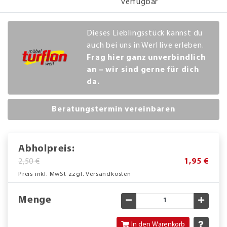
verfügbar
Dieses Lieblingsstück kannst du
auch bei uns in Werl live erleben.
Frag hier ganz unverbindlich
an – wir sind gerne für dich
da.
Beratungstermin vereinbaren
Abholpreis:
2,50 €
1,95 €
Preis inkl. MwSt zzgl. Versandkosten
Menge
Gewünschte Menge verringe
Gewün
In den Warenkorb