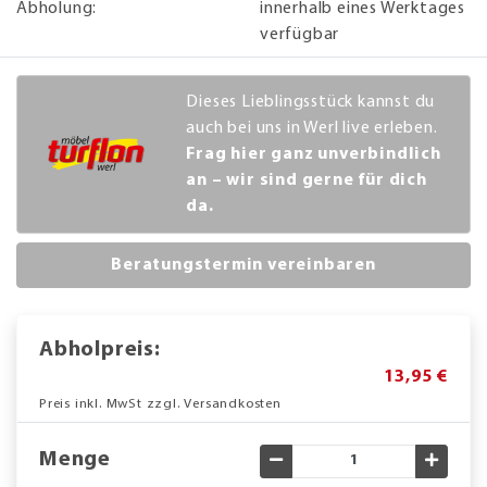
Abholung:
innerhalb eines Werktages
verfügbar
Dieses Lieblingsstück kannst du
auch bei uns in Werl live erleben.
Frag hier ganz unverbindlich
an – wir sind gerne für dich
da.
Beratungstermin vereinbaren
Abholpreis:
13,95 €
Preis inkl. MwSt zzgl. Versandkosten
Menge
Gewünschte Menge verringe
Gewün