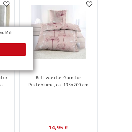
en.
Mehr
itur
Bettwäsche-Garnitur
Satin-Be
a.
Pusteblume, ca. 135x200 cm
"Fleur" a
14,95 €