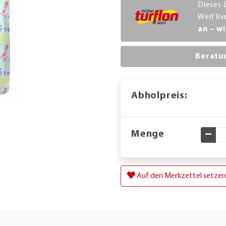
Dieses 
Werl li
an – wi
Beratu
Abholpreis:
Menge
Gewü
Auf den Merkzettel setzen