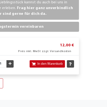
Lieblingsstück kannst du auch bei uns in
ve erleben.
Frag hier ganz unverbindlich
r sind gerne für dich da.
ngstermin vereinbaren
12,00 €
Preis inkl. MwSt zzgl. Versandkosten
nschte Menge verringern
Gewünschte Menge erhöhen
In den Warenkorb