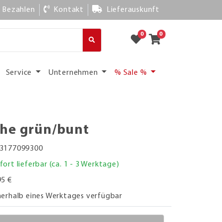
Bezahlen
Kontakt
Lieferauskunft
0
0
Service
Unternehmen
% Sale %
che grün/bunt
3177099300
fort lieferbar (ca. 1 - 3 Werktage)
95 €
nerhalb eines Werktages verfügbar