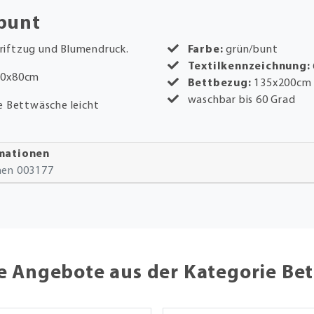
bunt
riftzug und Blumendruck.
Farbe:
grün/bunt
Textilkennzeichnung:
 80x80cm
Bettbezug:
135x200cm 
waschbar bis 60 Grad
e Bettwäsche leicht
rmationen
onen 003177
e Angebote aus der Kategorie Be