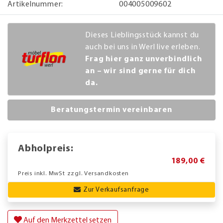
Artikelnummer:
004005009602
Dieses Lieblingsstück kannst du
auch bei uns in Werl live erleben.
Frag hier ganz unverbindlich
an – wir sind gerne für dich
da.
Beratungstermin vereinbaren
Abholpreis:
189,00 €
Preis inkl. MwSt zzgl. Versandkosten
Zur Verkaufsanfrage
Auf den Merkzettel setzen