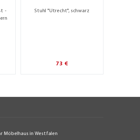
t -
Stuhl "Utrecht", schwarz
XOOON Sa
kern
drehbar -
S
73 €
hr Möbelhaus in Westfalen