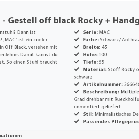
- Gestell off black Rocky + Handg
stuhl? Dann ist
Serie:
MAC
! „MAC“ ist ein cooler
Farbe:
Schwarz/ Anthraz
in Off Black, versehen mit
Breite:
45
kenlehne. Damit kannst du
Höhe:
100
st. So einen Stuhl braucht
Tiefe:
55
Material:
Stoff Rocky o
schwarz
Artikelnummer:
36664
Beschreibung:
Multipl
Grad drehbar mit Rueckholfun
unmontiert geliefert
Stil:
Minimalistisches De
Passendes Pflegepro
rmationen