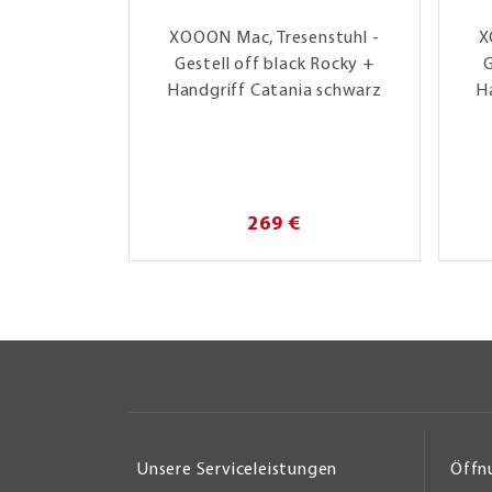
XOOON Mac, Tresenstuhl -
X
Gestell off black Rocky +
G
Handgriff Catania schwarz
H
269 €
Unsere Serviceleistungen
Öffn