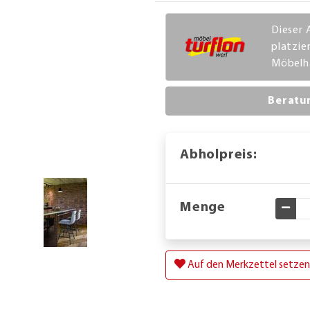
Dieser A
platzie
Möbelha
Beratu
Abholpreis:
Menge
Gewü
Auf den Merkzettel setzen