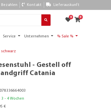
Bezahlen
Kontakt
Lieferauskunft
0
0
Service
Unternehmen
% Sale %
a schwarz
enstuhl - Gestell off
Handgriff Catania
078336664003
. 3 - 4 Wochen
95 €