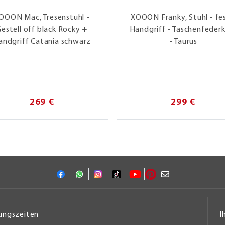
OOON Mac, Tresenstuhl -
XOOON Franky, Stuhl - fes
estell off black Rocky +
Handgriff - Taschenfeder
andgriff Catania schwarz
- Taurus
269 €
299 €
ungszeiten
I