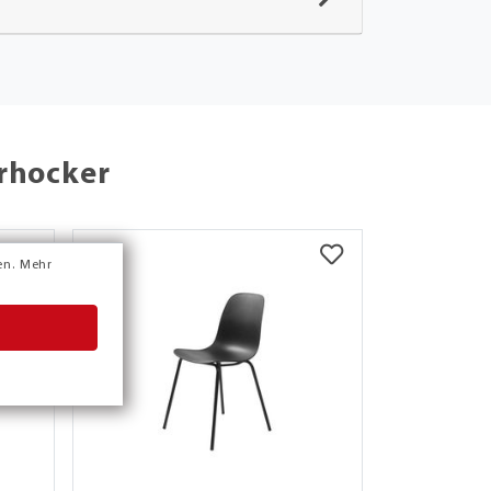
rhocker
en.
Mehr