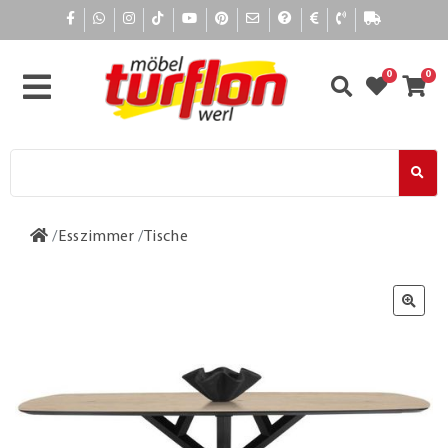
0
0
Esszimmer
Tische