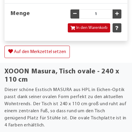
Menge
Gewünschte Menge verringe
Gewün
In den Warenkorb
Auf den Merkzettel setzen
XOOON Masura, Tisch ovale - 240 x
110 cm
Dieser schöne Esstisch MASURA aus HPL in Eichen-Optik
passt dank seiner ovalen Form perfekt zu den aktuellen
Wohntrends. Der Tisch ist 240 x 110 cm groß und ruht auf
einem zentralen Fuß, so dass rund um den Tisch
genügend Platz für Stühle ist. Die ovale Tischplatte ist in
4 Farben erhältlich.