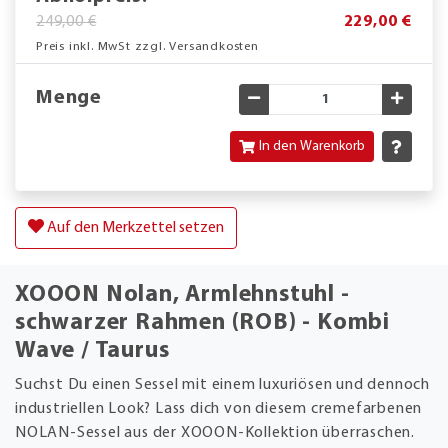
249,00 €
229,00 €
Preis inkl. MwSt zzgl. Versandkosten
Menge
Gewünschte Menge verringe
Gewün
In den Warenkorb
Auf den Merkzettel setzen
XOOON Nolan, Armlehnstuhl -
schwarzer Rahmen (ROB) - Kombi
Wave / Taurus
Suchst Du einen Sessel mit einem luxuriösen und dennoch
industriellen Look? Lass dich von diesem cremefarbenen
NOLAN-Sessel aus der XOOON-Kollektion überraschen.