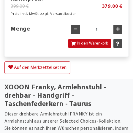
399,00 €
379,00 €
Preis inkl. MwSt zzgl. Versandkosten
Menge
Gewünschte Menge verringe
Gewün
In den Warenkorb
Auf den Merkzettel setzen
XOOON Franky, Armlehnstuhl -
drehbar - Handgriff -
Taschenfederkern - Taurus
Dieser drehbare Armlehnstuhl FRANKY ist ein
Armlehnstuhl aus unserer Selected Choices-Kollektion.
Sie können es nach Ihren Wünschen personalisieren, indem