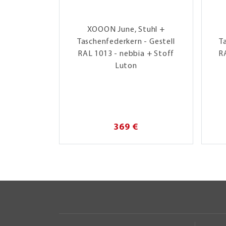
XOOON June, Stuhl +
Taschenfederkern - Gestell
T
RAL 1013 - nebbia + Stoff
RA
Luton
369 €