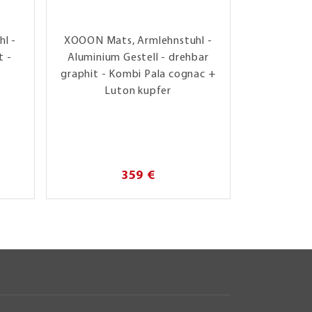
l -
XOOON Mats, Armlehnstuhl -
XOOON
t -
Aluminium Gestell - drehbar
Taschenf
graphit - Kombi Pala cognac +
RAL 7034 
Luton kupfer
359 €