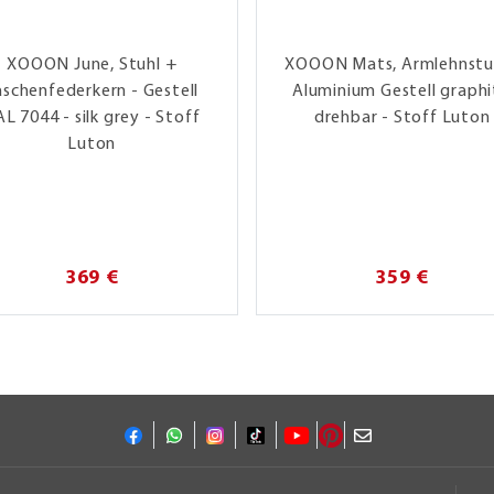
XOOON June, Stuhl +
XOOON Mats, Armlehnstuh
aschenfederkern - Gestell
Aluminium Gestell graphi
L 7044 - silk grey - Stoff
drehbar - Stoff Luton
Luton
369 €
359 €