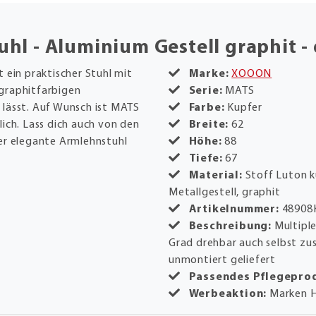
l - Aluminium Gestell graphit - 
 ein praktischer Stuhl mit
Marke:
XOOON
graphitfarbigen
Serie:
MATS
 lässt. Auf Wunsch ist MATS
Farbe:
Kupfer
ich. Lass dich auch von den
Breite:
62
er elegante Armlehnstuhl
Höhe:
88
Tiefe:
67
Material:
Stoff Luton k
Metallgestell, graphit
Artikelnummer:
48908
Beschreibung:
Multiple
Grad drehbar auch selbst zu
unmontiert geliefert
Passendes Pflegepro
Werbeaktion:
Marken H