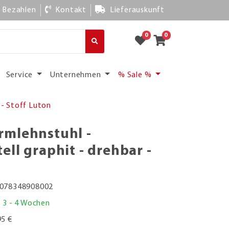
Bezahlen
Kontakt
Lieferauskunft
0
0
Service
Unternehmen
% Sale %
 - Stoff Luton
mlehnstuhl -
ll graphit - drehbar -
078348908002
. 3 - 4 Wochen
95 €