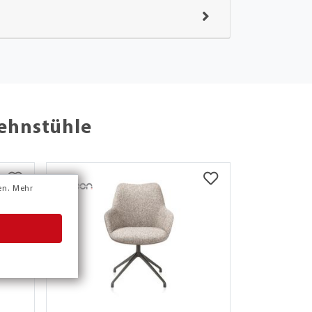
lehnstühle
en.
Mehr