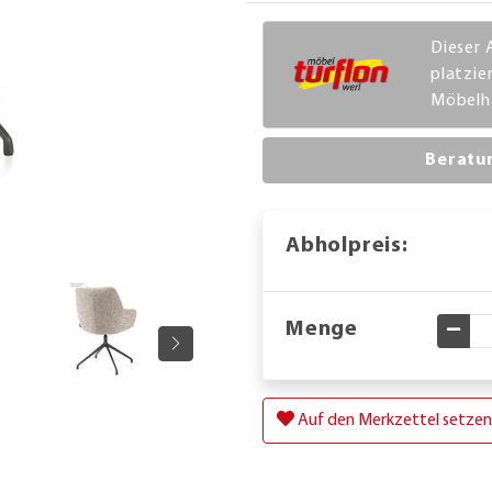
Dieser A
platzie
Möbelha
Beratu
Abholpreis:
Menge
Gewü
Auf den Merkzettel setzen