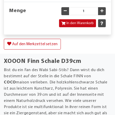
Menge
Gewünschte Menge verringe
Gewün
In den Warenkorb
Auf den Merkzettel setzen
XOOON Finn Schale D39cm
Bist du ein Fan des Wabi Sabi-Stils? Dann wirst du dich
bestimmt auf der Stelle in die Schale FINN von
COCO
maison verlieben. Die holzkohlenschwarze Schale
ist aus leichtem Kunstharz, Polyresin. Sie hat einen
Durchmesser von 39 cm und ist auf der Innenseite mit
einem Naturholzdruck versehen. Wie viele unserer
Produkte ist sie multifunktional: In ihrer reinen Form ist
sie ein Ziergegenstand, aber sie macht sich auch gut als