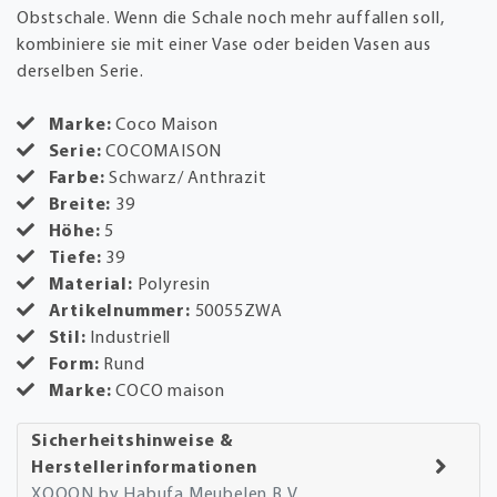
Obstschale. Wenn die Schale noch mehr auffallen soll,
kombiniere sie mit einer Vase oder beiden Vasen aus
derselben Serie.
Marke:
Coco Maison
Serie:
COCOMAISON
Farbe:
Schwarz/ Anthrazit
Breite:
39
Höhe:
5
Tiefe:
39
Material:
Polyresin
Artikelnummer:
50055ZWA
Stil:
Industriell
Form:
Rund
Marke:
COCO maison
Sicherheitshinweise &
Herstellerinformationen
XOOON by Habufa Meubelen B.V.