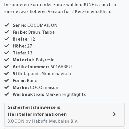
besonderen Form oder Farbe wählen. JUNE ist auch in
einer etwas höheren Version für 2 Kerzen erhältlich.
Serie:
COCOMAISON
Farbe:
Braun, Taupe
Breite:
12
Höhe:
27
Tiefe:
13
Material:
Polyresin
Artikelnummer:
50166BRU
Stil:
Japandi, Skandinavisch
Form:
Rund
Marke:
COCO maison
Werbeaktion:
Marken Hightlights
Sicherheitshinweise &
Herstellerinformationen
XOOON by Habufa Meubelen B.V.