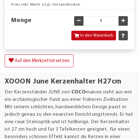
Preis inkl. MwSt zzgl. Versandkosten
Menge
Gewünschte Menge verringe
Gewün
In den Warenkorb
Auf den Merkzettel setzen
XOOON June Kerzenhalter H27cm
Der Kerzenständer JUNE von
COCO
maison sieht aus wie
ein archäologischer Fund aus einer früheren Zivilisation.
Mit seinem schlichten, handwerklichen Design passt er
jedoch genau zu den neuesten Einrichtungstrends. Er hat
eine raue Steinoptik und ist hellbeige. Der Kerzenhalter
ist 27 cm hoch und für 3 Tafelkerzen geeignet. Für einen
besonders schönen Effekt kannst du Kerzen in einer