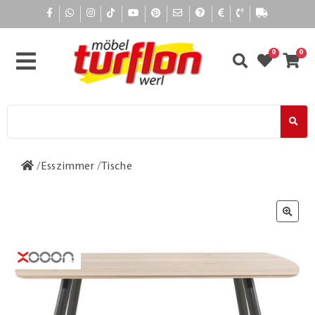
0
0
Esszimmer
Tische