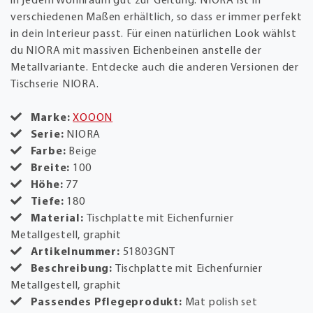
in jedem Wohnraum gut zur Geltung. NIORA ist in
verschiedenen Maßen erhältlich, so dass er immer perfekt
in dein Interieur passt. Für einen natürlichen Look wählst
du NIORA mit massiven Eichenbeinen anstelle der
Metallvariante. Entdecke auch die anderen Versionen der
Tischserie NIORA.
Marke:
XOOON
Serie:
NIORA
Farbe:
Beige
Breite:
100
Höhe:
77
Tiefe:
180
Material:
Tischplatte mit Eichenfurnier
Metallgestell, graphit
Artikelnummer:
51803GNT
Beschreibung:
Tischplatte mit Eichenfurnier
Metallgestell, graphit
Passendes Pflegeprodukt:
Mat polish set