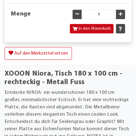
Menge
Gewünschte Menge verringe
Gewün
In den Warenkorb
Auf den Merkzettel setzen
XOOON Niora, Tisch 180 x 100 cm -
rechteckig - Metall Fuss
Entdecke NIROA: ein wunderschöner 180 x 100 cm
großer, minimalistischer Esstisch. Er hat eine rechteckige
Platte, die Kanten sind abgerundet. Die Metallbeine
verleihen diesem eleganten Tisch einen coolen Look.
Entscheidest du dich für Seidengrau oder Graphit? Mit
seiner Platte aus Eichenfurnier Natur kommt dieser Tisch