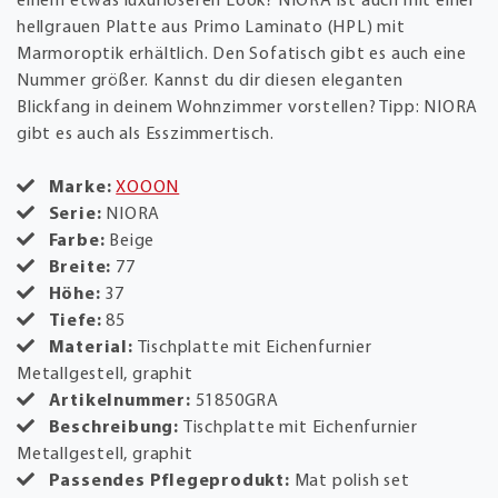
einem etwas luxuriöseren Look? NIORA ist auch mit einer
hellgrauen Platte aus Primo Laminato (HPL) mit
Marmoroptik erhältlich. Den Sofatisch gibt es auch eine
Nummer größer. Kannst du dir diesen eleganten
Blickfang in deinem Wohnzimmer vorstellen? Tipp: NIORA
gibt es auch als Esszimmertisch.
Marke:
XOOON
Serie:
NIORA
Farbe:
Beige
Breite:
77
Höhe:
37
Tiefe:
85
Material:
Tischplatte mit Eichenfurnier
Metallgestell, graphit
Artikelnummer:
51850GRA
Beschreibung:
Tischplatte mit Eichenfurnier
Metallgestell, graphit
Passendes Pflegeprodukt:
Mat polish set