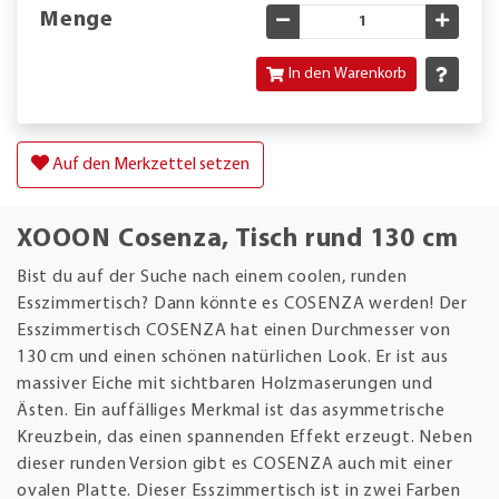
Menge
Gewünschte Menge verringe
Gewün
In den Warenkorb
Auf den Merkzettel setzen
XOOON Cosenza, Tisch rund 130 cm
Bist du auf der Suche nach einem coolen, runden
Esszimmertisch? Dann könnte es COSENZA werden! Der
Esszimmertisch COSENZA hat einen Durchmesser von
130 cm und einen schönen natürlichen Look. Er ist aus
massiver Eiche mit sichtbaren Holzmaserungen und
Ästen. Ein auffälliges Merkmal ist das asymmetrische
Kreuzbein, das einen spannenden Effekt erzeugt. Neben
dieser runden Version gibt es COSENZA auch mit einer
ovalen Platte. Dieser Esszimmertisch ist in zwei Farben