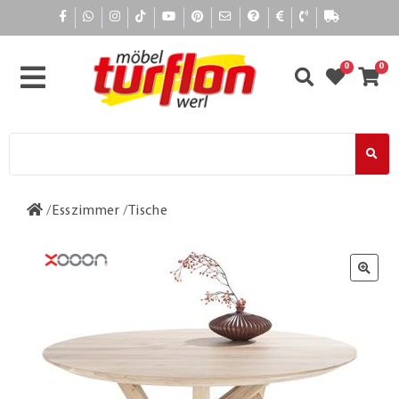
0
0
Esszimmer
Tische