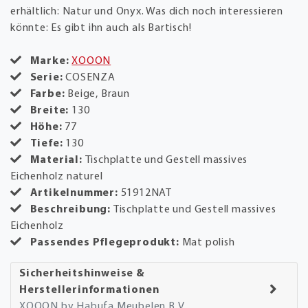
erhältlich: Natur und Onyx. Was dich noch interessieren
könnte: Es gibt ihn auch als Bartisch!
Marke:
XOOON
Serie:
COSENZA
Farbe:
Beige, Braun
Breite:
130
Höhe:
77
Tiefe:
130
Material:
Tischplatte und Gestell massives
Eichenholz naturel
Artikelnummer:
51912NAT
Beschreibung:
Tischplatte und Gestell massives
Eichenholz
Passendes Pflegeprodukt:
Mat polish
Sicherheitshinweise &
Herstellerinformationen
XOOON by Habufa Meubelen B.V.