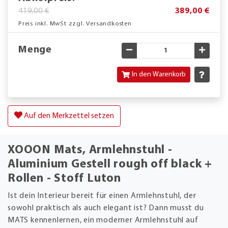
419,00 €
389,00 €
Preis inkl. MwSt zzgl. Versandkosten
Menge
Gewünschte Menge verringe
Gewün
In den Warenkorb
Auf den Merkzettel setzen
XOOON Mats, Armlehnstuhl -
Aluminium Gestell rough off black +
Rollen - Stoff Luton
Ist dein Interieur bereit für einen Armlehnstuhl, der
sowohl praktisch als auch elegant ist? Dann musst du
MATS kennenlernen, ein moderner Armlehnstuhl auf