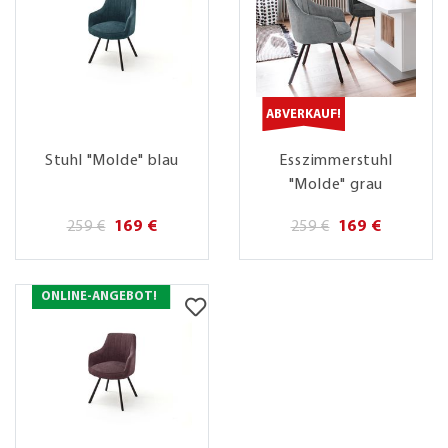
ABVERKAUF!
Stuhl "Molde" blau
Esszimmerstuhl
"Molde" grau
259 €
169 €
259 €
169 €
ONLINE-ANGEBOT!