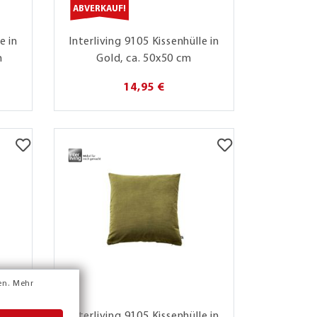
ABVERKAUF!
e in
Interliving 9105 Kissenhülle in
m
Gold, ca. 50x50 cm
14,95 €
en.
Mehr
e in
Interliving 9105 Kissenhülle in