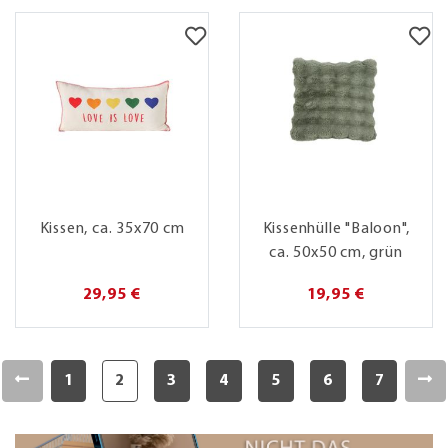
Kissen, ca. 35x70 cm
Kissenhülle "Baloon",
ca. 50x50 cm, grün
29,95 €
19,95 €
1
2
3
4
5
6
7