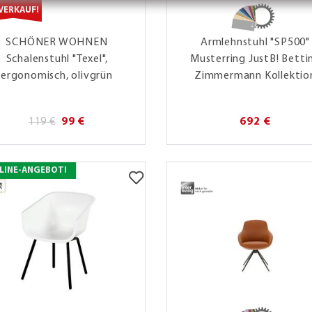
VERKAUF!
SCHÖNER WOHNEN
Armlehnstuhl "SP500"
Schalenstuhl "Texel",
Musterring JustB! Betti
ergonomisch, olivgrün
Zimmermann Kollektio
119 €
99 €
692 €
LINE-ANGEBOT!