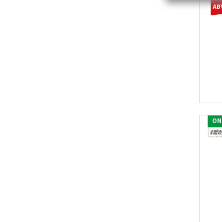
AB
ON