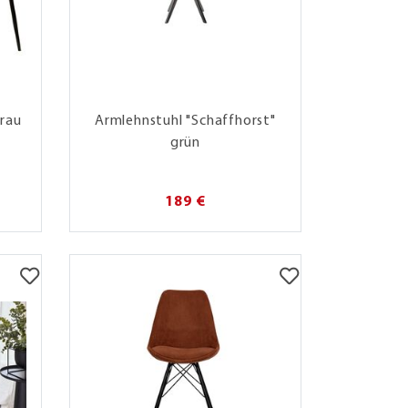
grau
Armlehnstuhl "Schaffhorst"
grün
189 €