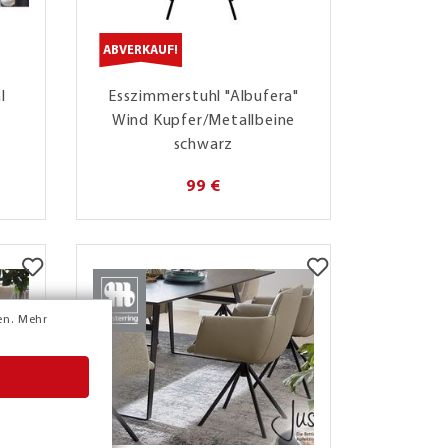
ABVERKAUF!
l
Esszimmerstuhl "Albufera"
Wind Kupfer/Metallbeine
schwarz
99 €
en.
Mehr