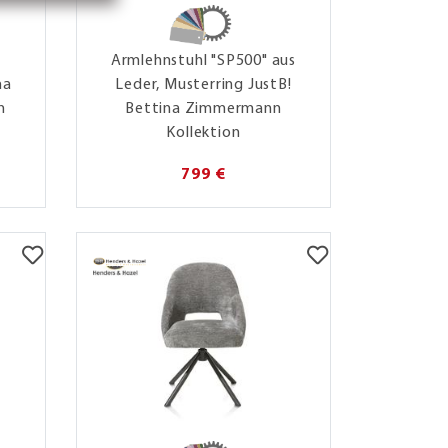
Armlehnstuhl "SP500" aus
na
Leder, Musterring JustB!
n
Bettina Zimmermann
Kollektion
799 €