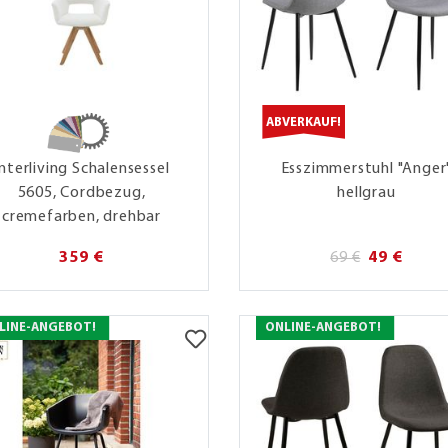
ABVERKAUF!
Interliving Schalensessel
Esszimmerstuhl "Anger
5605, Cordbezug,
hellgrau
cremefarben, drehbar
359 €
69 €
49 €
LINE-ANGEBOT!
ONLINE-ANGEBOT!