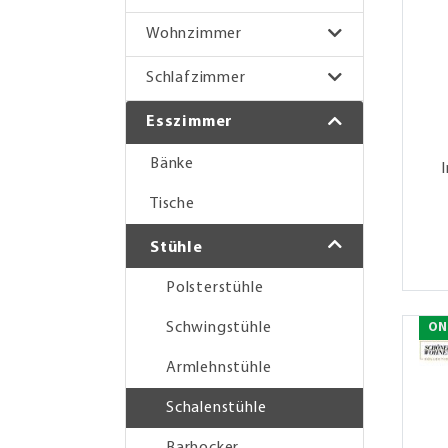
Wohnzimmer
Schlafzimmer
Esszimmer
Bänke
Tische
Stühle
Polsterstühle
Schwingstühle
ON
Armlehnstühle
Schalenstühle
Barhocker