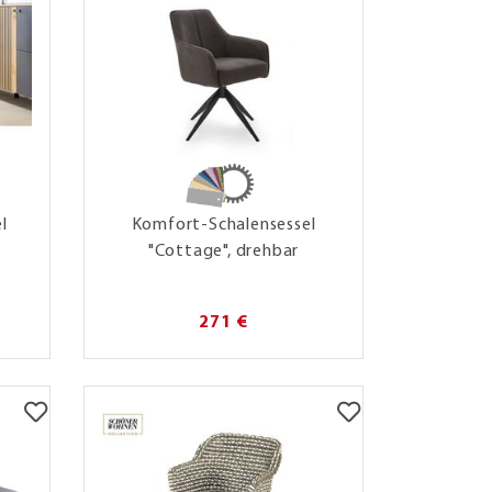
l
Komfort-Schalensessel
u
"Cottage", drehbar
271 €