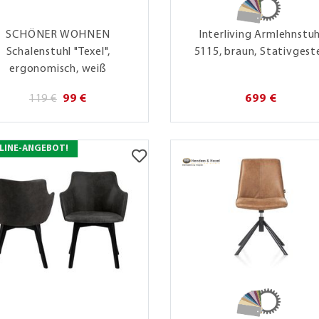
SCHÖNER WOHNEN
Interliving Armlehnstuh
Schalenstuhl "Texel",
5115, braun, Stativgeste
ergonomisch, weiß
119 €
99 €
699 €
LINE-ANGEBOT!