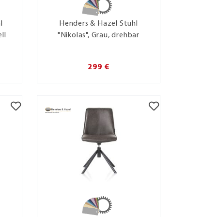
l
Henders & Hazel Stuhl
ll
"Nikolas", Grau, drehbar
299 €