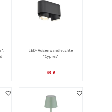
",
LED-Außenwandleuchte
nd
"Cypres"
49 €