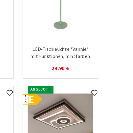
e
LED-Tischleuchte "Vannie"
mit Funktionen, mintfarben
24,90 €
ANGEBOT!
A
E
↑
G