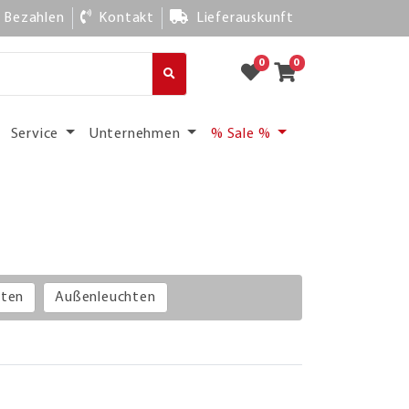
Bezahlen
Kontakt
Lieferauskunft
0
0
Service
Unternehmen
% Sale %
hten
Außenleuchten