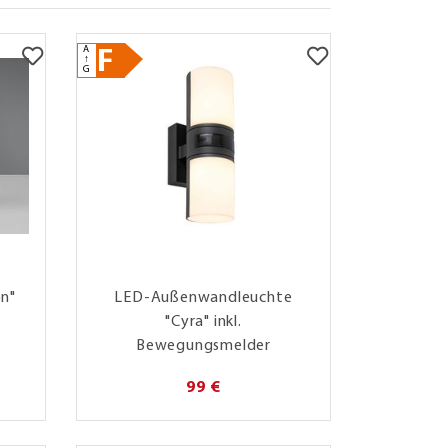
A
F
↑
G
n"
LED-Außenwandleuchte
"Cyra" inkl.
Bewegungsmelder
99 €