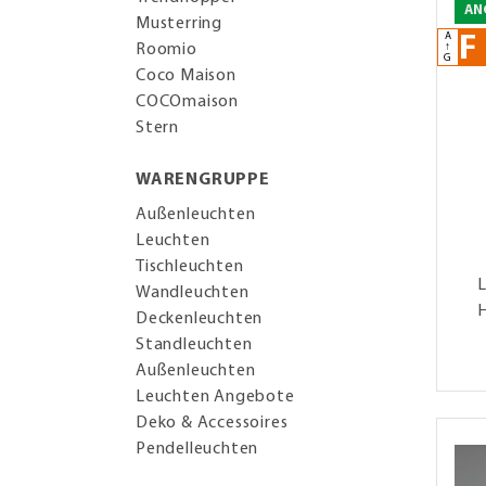
AN
Musterring
A
F
↑
Roomio
G
Coco Maison
COCOmaison
Stern
WARENGRUPPE
Außenleuchten
Leuchten
Tischleuchten
Wandleuchten
Deckenleuchten
Standleuchten
Außenleuchten
Leuchten Angebote
Deko & Accessoires
Pendelleuchten