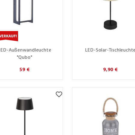
VERKAUF!
LED-Außenwandleuchte
LED-Solar-Tischleucht
"Qubo"
59 €
9,90 €