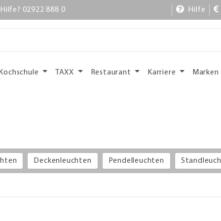
Hilfe? 02922 888 0
Hilfe
Kochschule
TAXX
Restaurant
Karriere
Marken
hten
Deckenleuchten
Pendelleuchten
Standleuc