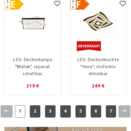
A
A
E
F
↑
↑
G
G
ABVERKAUF!
LED-Deckenlampe
LED-Deckenleuchte
"Mailak", separat
"Hero", stufenlos
schaltbar
dimmbar
219 €
249 €
1
2
3
4
5
6
7