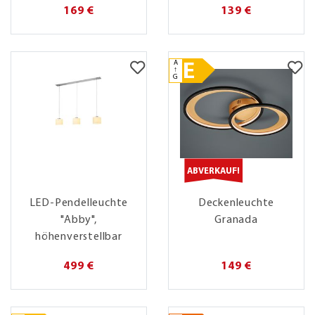
169 €
139 €
A
E
↑
G
ABVERKAUF!
LED-Pendelleuchte
Deckenleuchte
"Abby",
Granada
höhenverstellbar
499 €
149 €