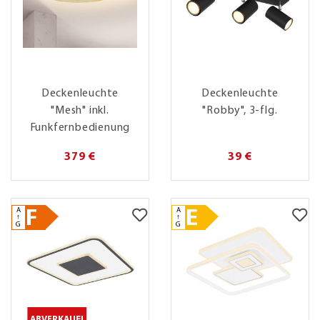
Deckenleuchte
Deckenleuchte
"Mesh" inkl.
"Robby", 3-flg.
Funkfernbedienung
379 €
39 €
A
A
F
E
↑
↑
G
G
ABVERKAUF!