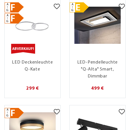
A
A
F
E
↑
↑
G
G
A
F
↑
G
ABVERKAUF!
LED Deckenleuchte
LED-Pendelleuchte
Q-Kate
"Q-Alta" Smart,
Dimmbar
299 €
499 €
A
F
↑
G