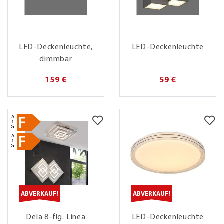
LED-Deckenleuchte,
LED-Deckenleuchte
dimmbar
159 €
59 €
A
F
↑
G
A
F
↑
G
ABVERKAUF!
ABVERKAUF!
Dela 8-flg. Linea
LED-Deckenleuchte