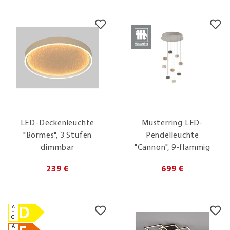
LED-Deckenleuchte
Musterring LED-
"Bormes", 3 Stufen
Pendelleuchte
dimmbar
"Cannon", 9-flammig
239 €
699 €
A
D
↑
G
A