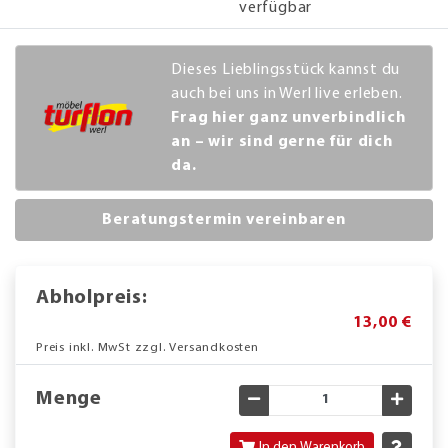
verfügbar
Dieses Lieblingsstück kannst du
auch bei uns in Werl live erleben.
Frag hier ganz unverbindlich
an – wir sind gerne für dich
da.
Beratungstermin vereinbaren
Abholpreis:
13,00 €
Preis inkl. MwSt zzgl. Versandkosten
Menge
Gewünschte Menge verringe
Gewün
In den Warenkorb