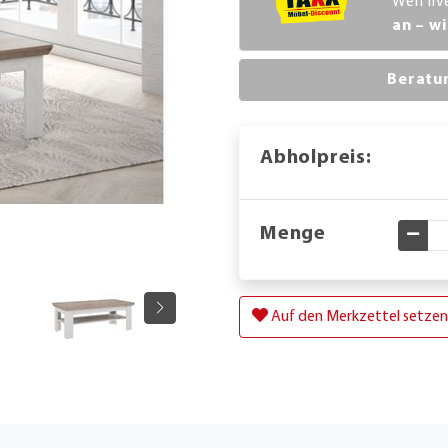
Werl li
an – wi
Beratu
Abholpreis:
Menge
Gewü
Auf den Merkzettel setzen