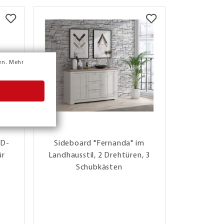
en.
Mehr
ED-
Sideboard "Fernanda" im
Vitrine "
ür
Landhausstil, 2 Drehtüren, 3
Beleuchtu
Schubkästen