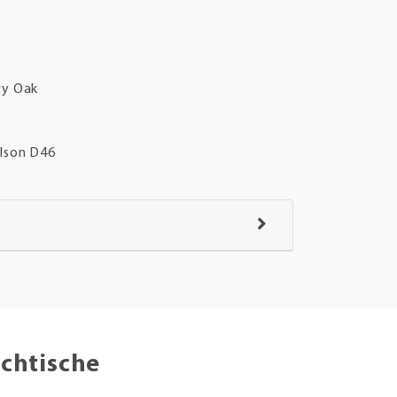
wy Oak
h
m
lson D46
chtische