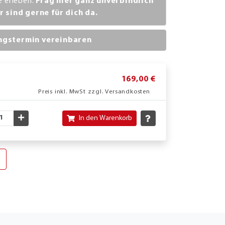
ve erleben.
Frag hier ganz unverbindlich
r sind gerne für dich da.
ngstermin vereinbaren
169,00 €
Preis inkl. MwSt zzgl. Versandkosten
nschte Menge verringern
Gewünschte Menge erhöhen
In den Warenkorb