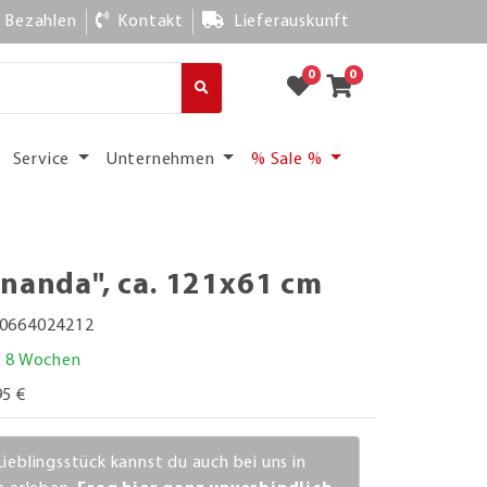
Bezahlen
Kontakt
Lieferauskunft
0
0
Service
Unternehmen
% Sale %
rnanda", ca. 121x61 cm
0664024212
. 8 Wochen
95 €
Lieblingsstück kannst du auch bei uns in