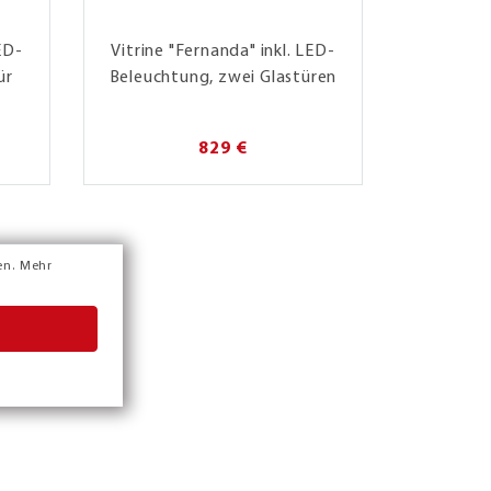
ED-
Vitrine "Fernanda" inkl. LED-
ür
Beleuchtung, zwei Glastüren
829 €
en.
Mehr