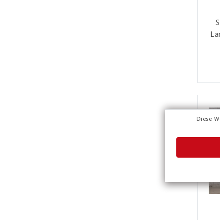
S
La
Diese W