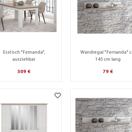
Esstisch "Fernanda",
Wandregal "Fernanda" c
ausziehbar
145 cm lang
309 €
79 €