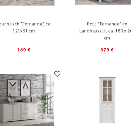
ouchtisch "Fernanda", ca.
Bett "Fernanda" im
121x61 cm
Landhausstil, ca. 180 x 
cm
169 €
379 €