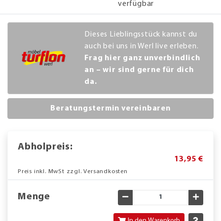
verfügbar
Dieses Lieblingsstück kannst du
auch bei uns in Werl live erleben.
Frag hier ganz unverbindlich
an – wir sind gerne für dich
da.
Beratungstermin vereinbaren
Abholpreis:
13,95 €
Preis inkl. MwSt zzgl. Versandkosten
Menge
Gewünschte Menge verringe
Gewün
In den Warenkorb