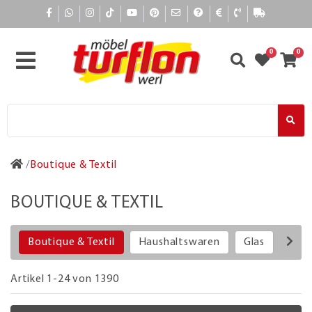
0
0
Boutique & Textil
BOUTIQUE & TEXTIL
Boutique & Textil
Haushaltswaren
Glas
Porz
Artikel 1-24 von 1390