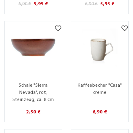
6,90 €
5,95 €
6,90 €
5,95 €
Schale "Sierra
Kaffeebecher "Casa"
Nevada", rot,
creme
Steinzeug, ca. 8 cm
2,50 €
6,90 €