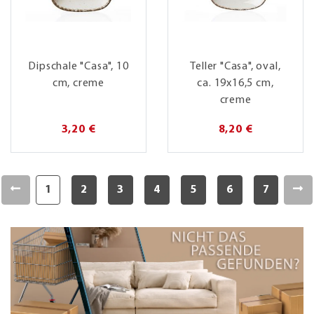
Dipschale "Casa", 10
Teller "Casa", oval,
cm, creme
ca. 19x16,5 cm,
creme
3,20 €
8,20 €
1
2
3
4
5
6
7