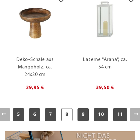
Deko-Schale aus
Laterne "Arana", ca.
Mangoholz, ca.
54 cm
24x20 cm
29,95 €
39,50 €
5
6
7
8
9
10
11