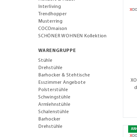
Interliving
Trendhopper
Musterring
COCOmaison
SCHÖNER WOHNEN Kollektion
WARENGRUPPE
Stühle
Drehstühle
Barhocker & Stehtische
XO
Esszimmer Angebote
d
Polsterstühle
Schwingstühle
Armlehnstühle
Schalenstühle
Barhocker
Drehstühle
AN