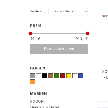
Sortierung:
PREIS
49,- €
913,- €
Filter zurücksetzen
FARBEN
XO
- 
MARKEN
XOOON
Henders & Hazel