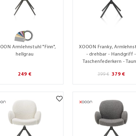
OON Armlehnstuhl "Finn",
XOOON Franky, Armlehns
hellgrau
- drehbar - Handgriff 
Taschenfederkern - Taur
249 €
399 €
379 €