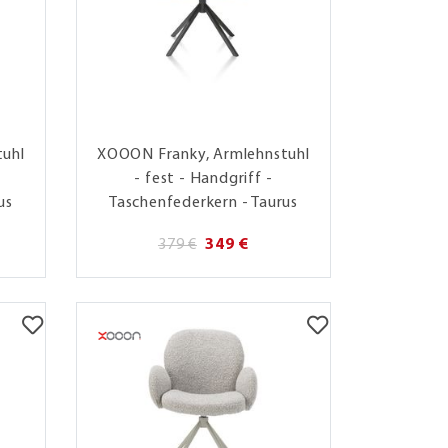
tuhl
XOOON Franky, Armlehnstuhl
-
- fest - Handgriff -
us
Taschenfederkern - Taurus
379 €
349 €