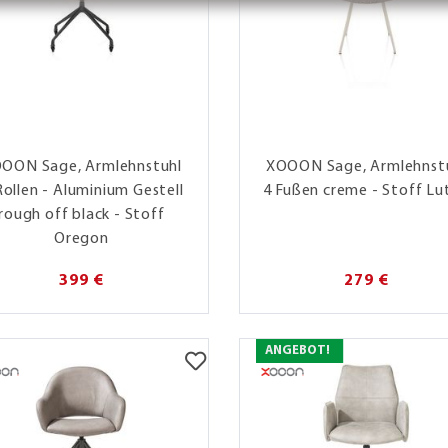
OON Sage, Armlehnstuhl
XOOON Sage, Armlehnst
Rollen - Aluminium Gestell
4 Fußen creme - Stoff Lu
rough off black - Stoff
Oregon
399 €
279 €
ANGEBOT!