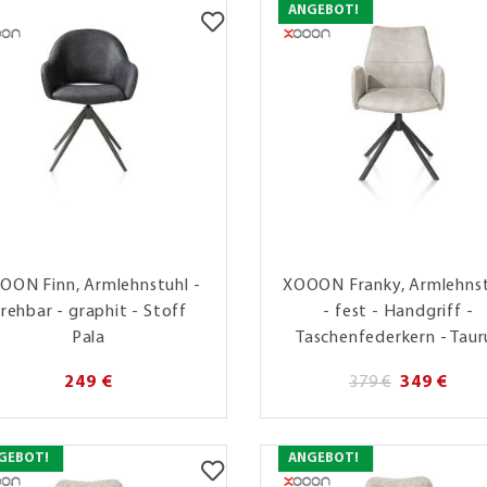
ANGEBOT!
OON Finn, Armlehnstuhl -
XOOON Franky, Armlehns
rehbar - graphit - Stoff
- fest - Handgriff -
Pala
Taschenfederkern - Taur
249 €
379 €
349 €
GEBOT!
ANGEBOT!