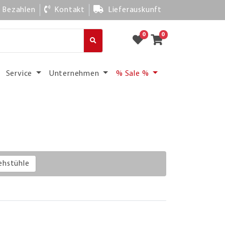
Bezahlen
Kontakt
Lieferauskunft
0
0
Service
Unternehmen
% Sale %
ehstühle