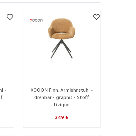
l -
XOOON Finn, Armlehnstuhl -
ff
drehbar - graphit - Stoff
Livigno
249 €