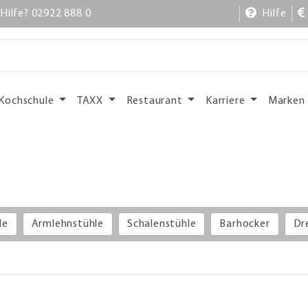
Hilfe? 02922 888 0
Hilfe
Kochschule
TAXX
Restaurant
Karriere
Marken
le
Armlehnstühle
Schalenstühle
Barhocker
Dr