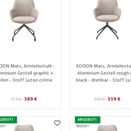
ON Mats, Armlehnstuhl -
XOOON Mats, Armlehnstu
uminium Gestell graphit +
Aluminium Gestell rough 
llen - Stoff Luton crème
black - drehbar - Stoff L
419 €
389 €
389 €
359 €
GEBOT!
ANGEBOT!