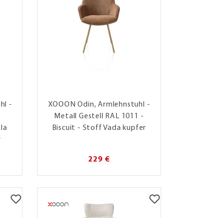
hl -
XOOON Odin, Armlehnstuhl -
Metall Gestell RAL 1011 -
la
Biscuit - Stoff Vada kupfer
r
229 €