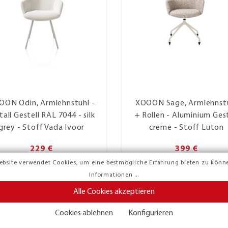
OON Odin, Armlehnstuhl -
XOOON Sage, Armlehnst
all Gestell RAL 7044 - silk
+ Rollen - Aluminium Gest
grey - Stoff Vada Ivoor
creme - Stoff Luton
229 €
399 €
ebsite verwendet Cookies, um eine bestmögliche Erfahrung bieten zu könn
Informationen ...
Alle Cookies akzeptieren
Cookies ablehnen
Konfigurieren