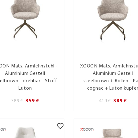
ON Mats, Armlehnstuhl -
XOOON Mats, Armlehnstu
Aluminium Gestell
Aluminium Gestell
elbrown - drehbar - Stoff
steelbrown + Rollen - Pa
Luton
cognac + Luton kupfe
389 €
359 €
419 €
389 €