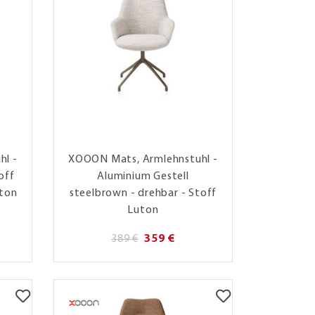
hl -
XOOON Mats, Armlehnstuhl -
off
Aluminium Gestell
uton
steelbrown - drehbar - Stoff
Luton
389 €
359 €