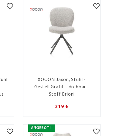
tuhl
XOOON Jaxon, Stuhl -
Gestell Grafit - drehbar -
us
Stoff Brioni
219 €
ANGEBOT!