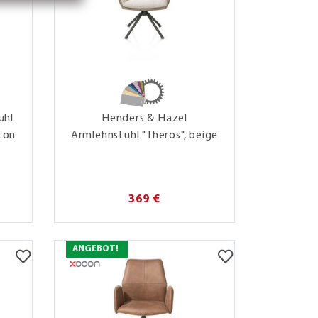
uhl
Henders & Hazel
ton
Armlehnstuhl "Theros", beige
369 €
ANGEBOT!