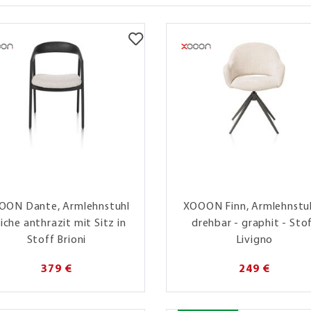
OON Dante, Armlehnstuhl
XOOON Finn, Armlehnstuh
Eiche anthrazit mit Sitz in
drehbar - graphit - Sto
Stoff Brioni
Livigno
379 €
249 €