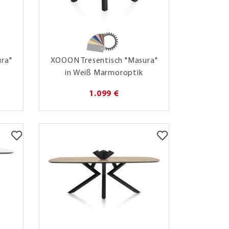
ra"
XOOON Tresentisch "Masura"
in Weiß Marmoroptik
1.099 €