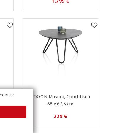
1.799 €
en.
Mehr
sch
XOOON Masura, Couchtisch
68 x 67,5 cm
229 €