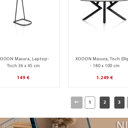
OOON Masura, Laptop-
XOOON Masura, Tisch Elli
Tisch 36 x 45 cm
- 180 x 100 cm
149 €
1.249 €
1
2
3