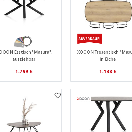
ABVERKAUF!
OOON Esstisch "Masura",
XOOON Tresentisch "Masu
ausziehbar
in Eiche
1.799 €
1.138 €