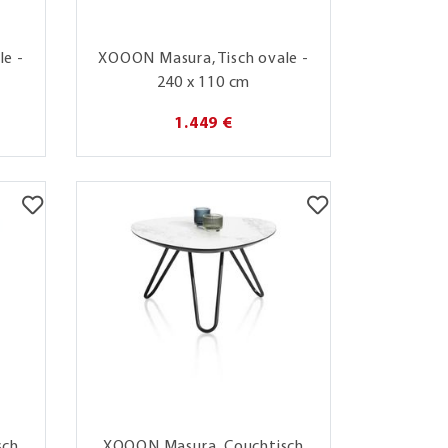
le -
XOOON Masura, Tisch ovale -
240 x 110 cm
1.449 €
sch
XOOON Masura, Couchtisch