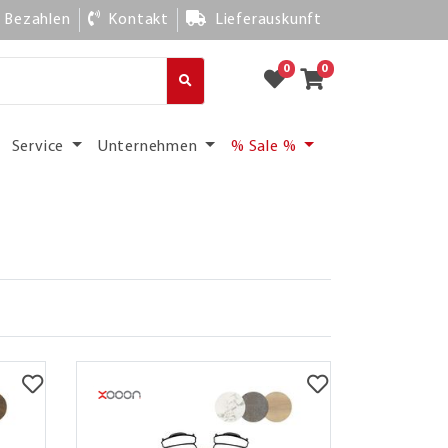
Bezahlen
Kontakt
Lieferauskunft
0
0
Service
Unternehmen
% Sale %