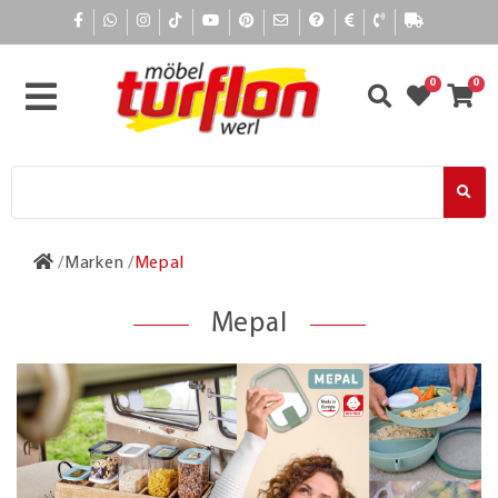
0
0
Marken
Mepal
Mepal