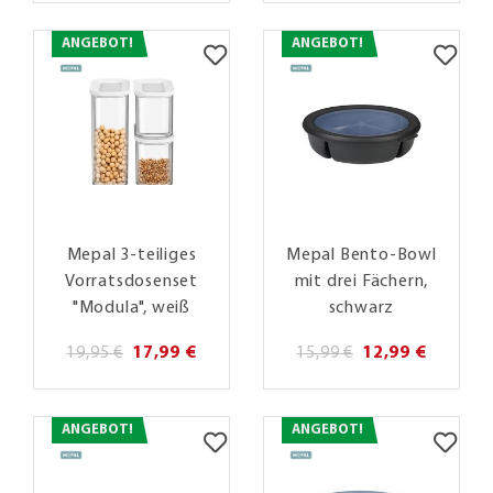
ANGEBOT!
ANGEBOT!
Mepal 3-teiliges
Mepal Bento-Bowl
Vorratsdosenset
mit drei Fächern,
"Modula", weiß
schwarz
19,95 €
17,99 €
15,99 €
12,99 €
ANGEBOT!
ANGEBOT!