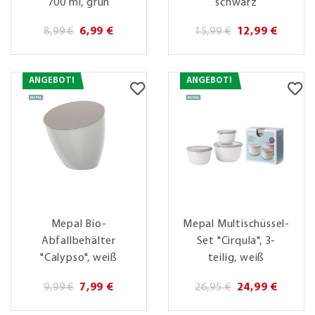
700 ml, grün
schwarz
8,99 €
6,99 €
15,99 €
12,99 €
ANGEBOT!
ANGEBOT!
Mepal Bio-
Mepal Multischüssel-
Abfallbehälter
Set "Cirqula", 3-
"Calypso", weiß
teilig, weiß
9,99 €
7,99 €
26,95 €
24,99 €