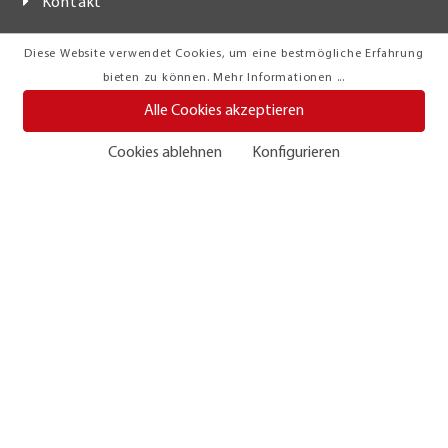
Kontakt
Diese Website verwendet Cookies, um eine bestmögliche Erfahrung
bieten zu können.
Mehr Informationen ...
Öffnungszeiten
Alle Cookies akzeptieren
Cookies ablehnen
Konfigurieren
Möbelhaus
Montags – Freitags: 10:00 – 19:00 Uhr
Samstags: 10:00 – 18:30 Uhr
Restaurant
Montags – Samstags: 09:00 – 17:00 Uhr
Abhollager
Montags – Freitags: 10:00 – 19:00 Uhr
Samstags: 10:00 – 18:30 Uhr