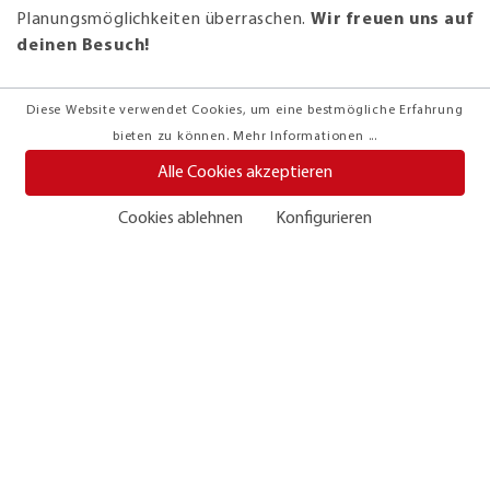
Planungsmöglichkeiten überraschen.
Wir freuen uns auf
deinen Besuch!
Diese Website verwendet Cookies, um eine bestmögliche Erfahrung
BERATUNGSTERMIN
bieten zu können.
Mehr Informationen ...
kostenlos & unverbindlich
Alle Cookies akzeptieren
JETZT VEREINBAREN
Cookies ablehnen
Konfigurieren
Entdecke unsere
Markenvielfalt