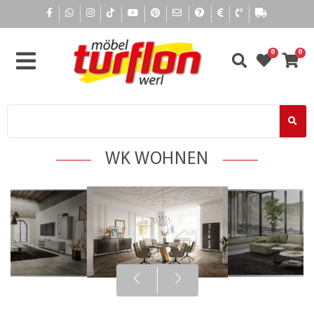
0
0
WK WOHNEN